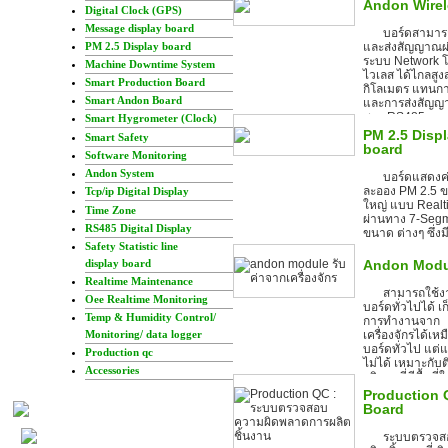
ขอบ...
Andon Wirel
Digital Clock (GPS)
Message display board
บอร์ดสามาร
PM 2.5 Display board
และส่งสัญญาณผ
ระบบ Network 
Machine Downtime System
ไวเลส ได้ไกลสูงส
Smart Production Board
กิโลเมตร แทนกา
Smart Andon Board
และการส่งสัญญ
สาย RS485...
Smart Hygrometer (Clock)
PM 2.5 Disp
Smart Safety
board
Software Monitoring
Andon System
บอร์ดแสดงค่
ละออง PM 2.5 
Tcp/ip Digital Display
ใหญ่ แบบ Realt
Time Zone
ผ่านทาง 7-Seg
RS485 Digital Display
ขนาด ต่างๆ ซึ่งมี
Safety Statistic line
หลายขนาด ตา
ไปใช้จริง มีทั้งแ
display board
Andon Modu
งาน Indoor และ
Realtime Maintenance
Outdoor...
สามารถใช้
Oee Realtime Monitoring
บอร์ดทั่วไปได้ เก
Temp & Humidity Control/
การทำงานจาก
Monitoring/ data logger
เครื่องจักรได้เหม
บอร์ดทั่วไป แต
Production qc
ไม่ได้ เหมาะกับต
Accessories
บริเวณที่มีพื้นที่
น้อย...
Production
Board
ระบบตรวจส