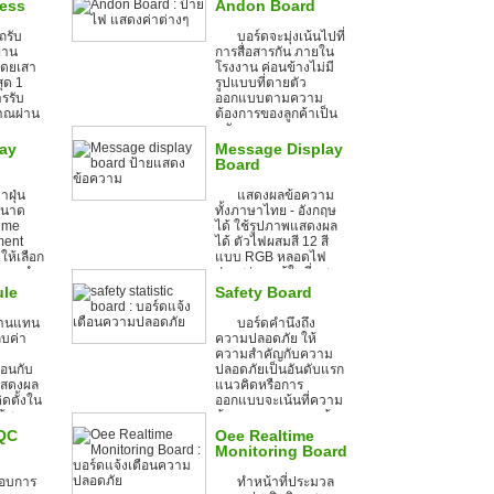
Day ) สีฟ้า สลับกันไป
ess
Andon Board
มา...
ถรับ
บอร์ดจะมุ่งเน้นไปที่
่าน
การสื่อสารกัน ภายใน
โดยเสา
โรงงาน ค่อนข้างไม่มี
ุด 1
รูปแบบที่ตายตัว
รรับ
ออกแบบตามความ
าณผ่าน
ต้องการของลูกค้าเป็น
หลัก...
lay
Message Display
Board
าฝุ่น
แสดงผลข้อความ
ขนาด
ทั้งภาษาไทย - อังกฤษ
ime
ได้ ใช้รูปภาพแสดงผล
ment
ได้ ตัวไฟผสมสี 12 สี
ให้เลือก
แบบ RGB หลอดไฟ
มการนำ
ส่องสว่าง แม้ในที่แสง
บบใช้
สว่างมาก มีทั้งแบบ
le
Safety Board
Indoor และ Outdoor ...
งานแทน
บอร์ดคำนึงถึง
็บค่า
ความปลอดภัย ให้
ความสำคัญกับความ
ือนกับ
ปลอดภัยเป็นอันดับแรก
่แสดงผล
แนวคิดหรือการ
ิดตั้งใน
ออกแบบจะเน้นที่ความ
ใช้สอย
ต้องการของทางลูกค้า
เป็นหลัก...
 QC
Oee Realtime
Monitoring Board
อบการ
ทำหน้าที่ประมวล